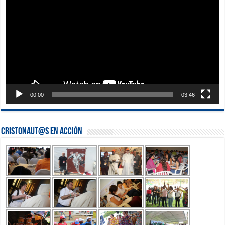
vídeo
00:00
03:46
Cristonaut@s en Acción