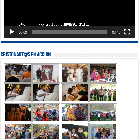
00:00
03:46
Cristonaut@s en Acción