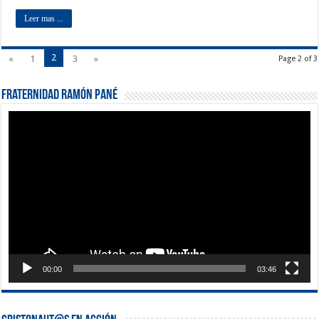
Leer mas ...
2
«
1
3
»
Page 2 of 3
Fraternidad Ramón Pané
Reproductor
de
vídeo
00:00
03:46