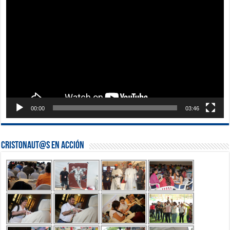
de
vídeo
00:00
03:46
Cristonaut@s en Acción