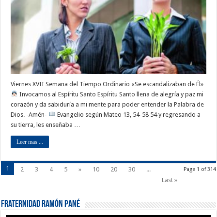
Viernes XVII Semana del Tiempo Ordinario «Se escandalizaban de Él»
Invocamos al Espíritu Santo Espíritu Santo llena de alegría y paz mi
corazón y da sabiduría a mi mente para poder entender la Palabra de
Dios. -Amén-
Evangelio según Mateo 13, 54-58 54 y regresando a
su tierra, les enseñaba …
Leer mas ...
1
2
3
4
5
»
10
20
30
...
Page 1 of 314
Last »
Fraternidad Ramón Pané