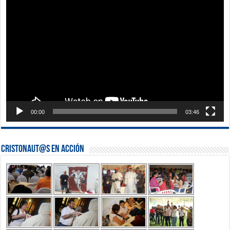
Reproductor
de
vídeo
00:00
03:46
Cristonaut@s en Acción