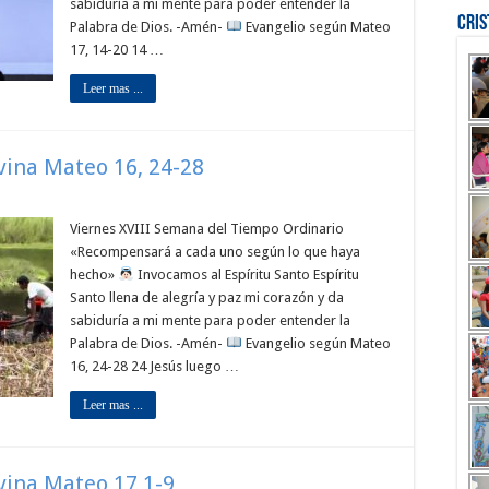
sabiduría a mi mente para poder entender la
Cri
Palabra de Dios. -Amén-
Evangelio según Mateo
17, 14-20 14 …
Leer mas ...
ivina Mateo 16, 24-28
Viernes XVIII Semana del Tiempo Ordinario
«Recompensará a cada uno según lo que haya
hecho»
Invocamos al Espíritu Santo Espíritu
Santo llena de alegría y paz mi corazón y da
sabiduría a mi mente para poder entender la
Palabra de Dios. -Amén-
Evangelio según Mateo
16, 24-28 24 Jesús luego …
Leer mas ...
ivina Mateo 17,1-9