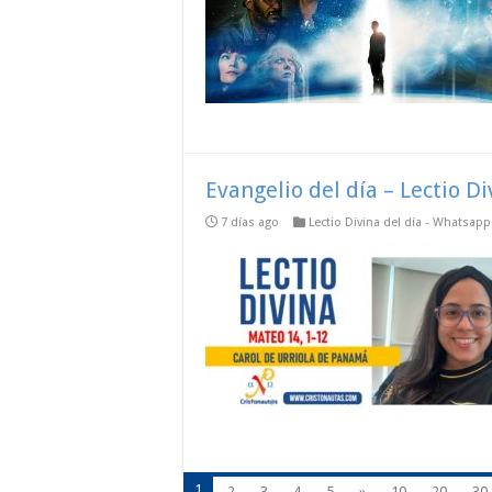
Evangelio del día – Lectio D
7 días ago
Lectio Divina del día - Whatsap
1
2
3
4
5
»
10
20
30