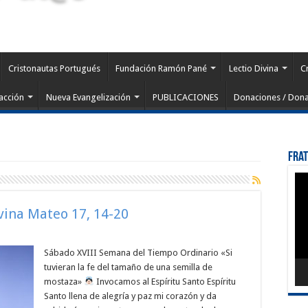
Cristonautas Portugués
Fundación Ramón Pané
Lectio Divina
C
acción
Nueva Evangelización
PUBLICACIONES
Donaciones / Dona
Fra
Rep
de
víd
ivina Mateo 17, 14-20
Sábado XVIII Semana del Tiempo Ordinario «Si
tuvieran la fe del tamaño de una semilla de
mostaza»
Invocamos al Espíritu Santo Espíritu
Santo llena de alegría y paz mi corazón y da