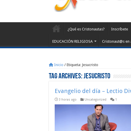
¿Qué es Cristonautas?
Inscríbete
EDUCACIÓN RELIGIOSA
Cristonaut@s en 
Inicio
/
Etiqueta:
Jesucristo
Tag Archives:
Jesucristo
Evangelio del día – Lectio D
3 horas ago
Uncategorized
1