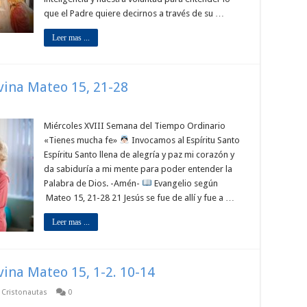
que el Padre quiere decirnos a través de su …
Leer mas ...
ivina Mateo 15, 21-28
Miércoles XVIII Semana del Tiempo Ordinario
«Tienes mucha fe»
Invocamos al Espíritu Santo
Espíritu Santo llena de alegría y paz mi corazón y
da sabiduría a mi mente para poder entender la
Palabra de Dios. -Amén-
Evangelio según
Mateo 15, 21-28 21 Jesús se fue de allí y fue a …
Leer mas ...
ivina Mateo 15, 1-2. 10-14
p Cristonautas
0