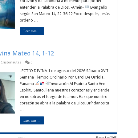
corazón y da sabiduría a mi mente para poder
entender la Palabra de Dios. -Amén-
Evangelio
según San Mateo 14, 22-36 22 Poco después, Jesús
ordenó …
Leer mas ...
ivina Mateo 14, 1-12
p Cristonautas
0
LECTIO DIVINA 1 de agosto del 2026 Sábado XVII
Semana Tiempo Ordinario Por Carol De Urriola,
Panamá
Invocación Al Espíritu Santo Ven
Espíritu Santo, llena nuestros corazones y enciende
en nosotros el fuego de tu amor. Haz que nuestro
corazón se abra a la palabra de Dios. Bríndanos tu
…
Leer mas ...
...
Last »
Page 1 of 363