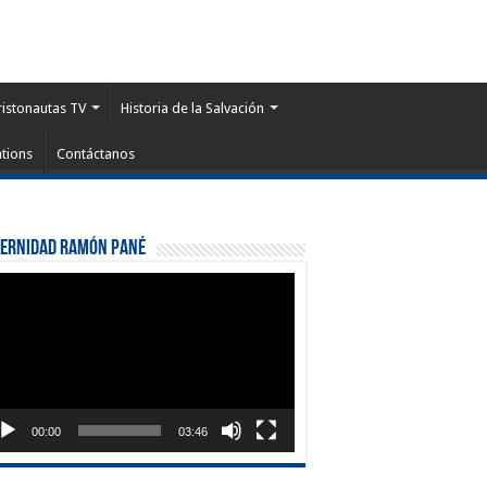
ristonautas TV
Historia de la Salvación
tions
Contáctanos
ternidad Ramón Pané
roductor
eo
00:00
03:46