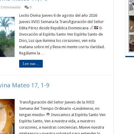
p Cristonautas
0
Lectio Divina Jueves 6 de agosto del año 2026
Jueves XVIII Semana la Transfiguración del Señor
Edita Pérez desde República Dominicana
0-
Invocación al Espíritu Santo Ven Espíritu Santo de
Dios, Luz que ilumina los corazones, ven esta
mañana sobre mí y llena mi mente con tu claridad.
Regálame la …
Leer mas ...
ivina Mateo 17, 1-9
Transfiguración del Señor Jueves de la XVIII
Semana del Tiempo Ordinario «Levántense, no
tengan miedo»
Invocamos al Espíritu Santo Ven
Espíritu Santo, Ven a nuestra vida, a nuestros
corazones, a nuestras conciencias. Mueve nuestra
inteligencia y nuestra voluntad para entender lo