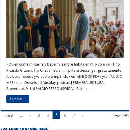
«Quien come mi carne y bebe mi sangre habita en mí y yo en él» Hno
Ricardo Grzona, frp Cristian Buiani, frp Para descargar gratuitamente
los documentos y/o audio o mp3, click en «E-BOOK PDF» y/o «AUDIO
MP3» o en Download [display_podcast] PRIMERA LECTURA:
Proverbios 9, 1-6 SALMO RESPONSORIAL: Salmo …
Leer mas ...
5
« First
...
«
3
4
6
7
»
Page 5 of 7