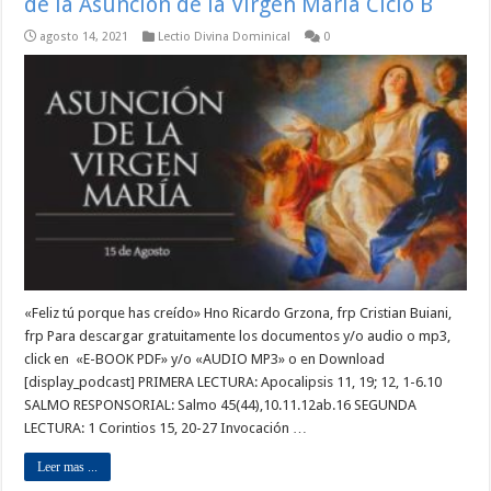
de la Asunción de la Virgen María Ciclo B
agosto 14, 2021
Lectio Divina Dominical
0
«Feliz tú porque has creído» Hno Ricardo Grzona, frp Cristian Buiani,
frp Para descargar gratuitamente los documentos y/o audio o mp3,
click en «E-BOOK PDF» y/o «AUDIO MP3» o en Download
[display_podcast] PRIMERA LECTURA: Apocalipsis 11, 19; 12, 1-6.10
SALMO RESPONSORIAL: Salmo 45(44),10.11.12ab.16 SEGUNDA
LECTURA: 1 Corintios 15, 20-27 Invocación …
Leer mas ...