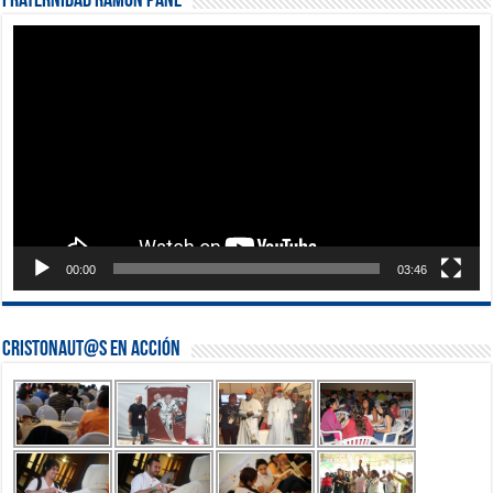
Fraternidad Ramón Pané
Reproductor
de
vídeo
00:00
03:46
Cristonaut@s en Acción