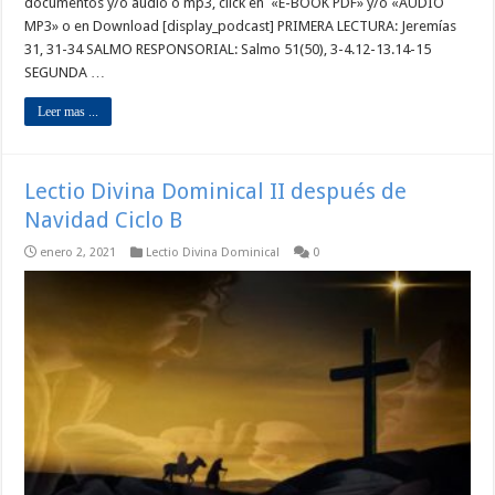
documentos y/o audio o mp3, click en «E-BOOK PDF» y/o «AUDIO
MP3» o en Download [display_podcast] PRIMERA LECTURA: Jeremías
31, 31-34 SALMO RESPONSORIAL: Salmo 51(50), 3-4.12-13.14-15
SEGUNDA …
Leer mas ...
Lectio Divina Dominical II después de
Navidad Ciclo B
enero 2, 2021
Lectio Divina Dominical
0