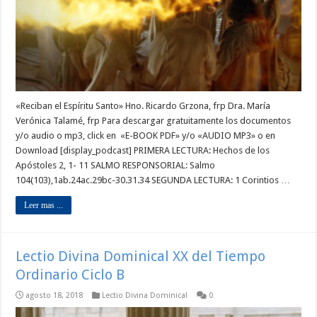
«Reciban el Espíritu Santo» Hno. Ricardo Grzona, frp Dra. María
Verónica Talamé, frp Para descargar gratuitamente los documentos
y/o audio o mp3, click en «E-BOOK PDF» y/o «AUDIO MP3» o en
Download [display_podcast] PRIMERA LECTURA: Hechos de los
Apóstoles 2, 1- 11 SALMO RESPONSORIAL: Salmo
104(103),1ab.24ac.29bc-30.31.34 SEGUNDA LECTURA: 1 Corintios …
Leer mas ...
Lectio Divina Dominical XX del Tiempo
Ordinario Ciclo B
agosto 18, 2018
Lectio Divina Dominical
0