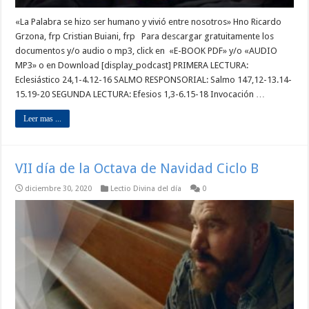
«La Palabra se hizo ser humano y vivió entre nosotros» Hno Ricardo
Grzona, frp Cristian Buiani, frp Para descargar gratuitamente los
documentos y/o audio o mp3, click en «E-BOOK PDF» y/o «AUDIO
MP3» o en Download [display_podcast] PRIMERA LECTURA:
Eclesiástico 24,1-4.12-16 SALMO RESPONSORIAL: Salmo 147,12-13.14-
15.19-20 SEGUNDA LECTURA: Efesios 1,3-6.15-18 Invocación …
Leer mas ...
VII día de la Octava de Navidad Ciclo B
diciembre 30, 2020
Lectio Divina del día
0