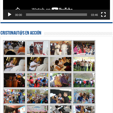
00:00
03:46
Cristonaut@s en Acción