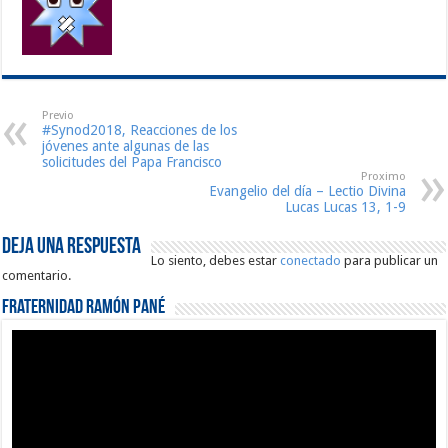
Previo
#Synod2018, Reacciones de los
jóvenes ante algunas de las
solicitudes del Papa Francisco
Proximo
Evangelio del día – Lectio Divina
Lucas Lucas 13, 1-9
Deja una respuesta
Lo siento, debes estar
conectado
para publicar un
comentario.
Fraternidad Ramón Pané
Reproductor
de
vídeo