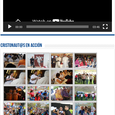
00:00
03:46
Cristonaut@s en Acción