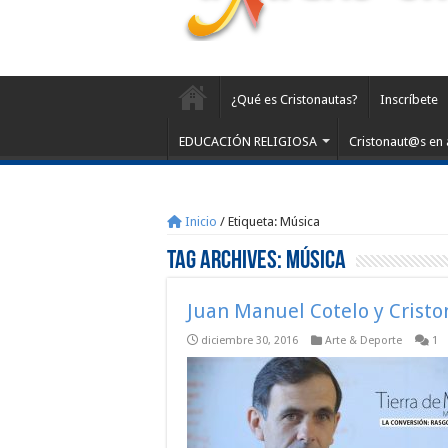
¿Qué es Cristonautas?
Inscríbete
EDUCACIÓN RELIGIOSA
Cristonaut@s en 
Inicio
/
Etiqueta:
Música
Tag Archives:
Música
Juan Manuel Cotelo y Crist
diciembre 30, 2016
Arte & Deporte
1