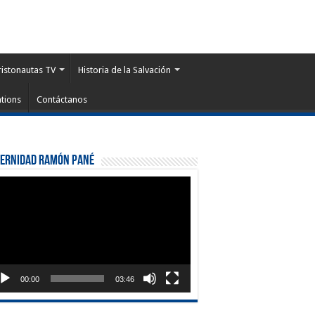
ristonautas TV
Historia de la Salvación
tions
Contáctanos
ternidad Ramón Pané
roductor
eo
00:00
03:46