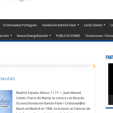
Cristonautas Portugués
Fundación Ramón Pané
Lectio Divina
C
acción
Nueva Evangelización
PUBLICACIONES
Donaciones / Dona
Fra
Rep
de
víd
onautas
Madrid, España. Marzo 7 / 17 — Juan Manuel
Cotelo (Tierra de María) se conoce con Ricardo
Grzona (Fundación Ramón Pané / Cristonaut@s)
Nació en Madrid en 1966. Se licenció en Ciencias de