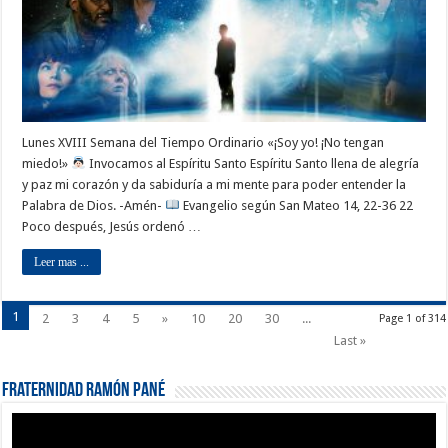
Lunes XVIII Semana del Tiempo Ordinario «¡Soy yo! ¡No tengan
miedo!»
Invocamos al Espíritu Santo Espíritu Santo llena de alegría
y paz mi corazón y da sabiduría a mi mente para poder entender la
Palabra de Dios. -Amén-
Evangelio según San Mateo 14, 22-36 22
Poco después, Jesús ordenó …
Leer mas ...
1
2
3
4
5
»
10
20
30
...
Page 1 of 314
Last »
Fraternidad Ramón Pané
Reproductor
de