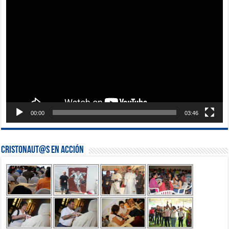
Reproductor
de
vídeo
00:00
03:46
Cristonaut@s en Acción