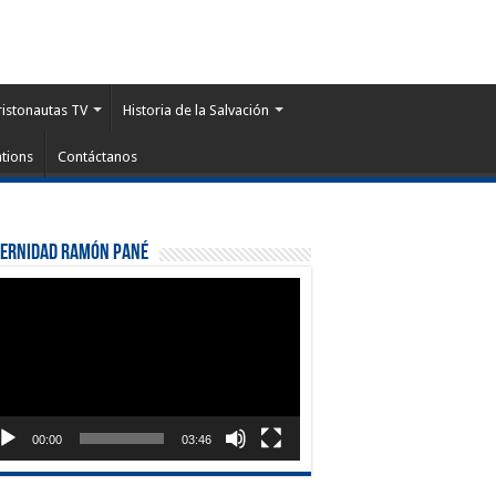
ristonautas TV
Historia de la Salvación
tions
Contáctanos
ternidad Ramón Pané
roductor
eo
00:00
03:46