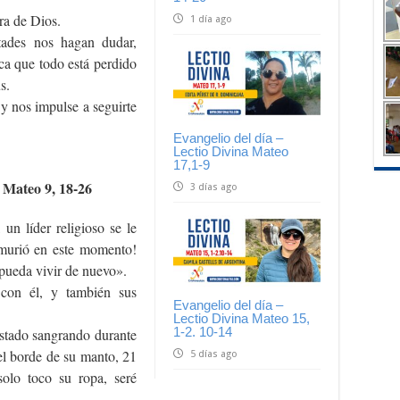
ra de Dios.
1 día ago
tades nos hagan dudar,
ca que todo está perdido
s.
 y nos impulse a seguirte
Evangelio del día –
Lectio Divina Mateo
17,1-9
 Mateo 9, 18-26
3 días ago
un líder religioso se le
a murió en este momento!
pueda vivir de nuevo».
 con él, y también sus
Evangelio del día –
Lectio Divina Mateo 15,
1-2. 10-14
stado sangrando durante
 el borde de su manto, 21
5 días ago
solo toco su ropa, seré