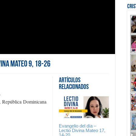
Cri
vina Mateo 9, 18-26
Artículos
Relacionados
o
a, República Dominicana
Evangelio del día –
Lectio Divina Mateo 17,
14-20