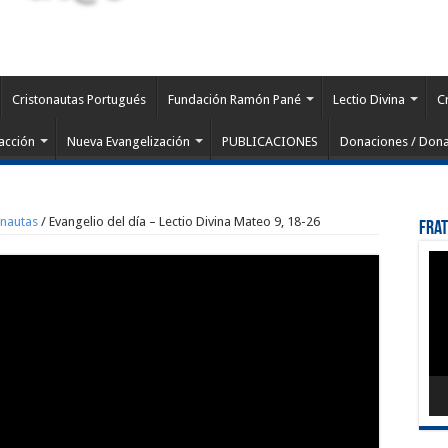
Cristonautas Portugués
Fundación Ramón Pané
Lectio Divina
C
acción
Nueva Evangelización
PUBLICACIONES
Donaciones / Dona
onautas
/
Evangelio del día – Lectio Divina Mateo 9, 18-26
Fra
Rep
de
víd