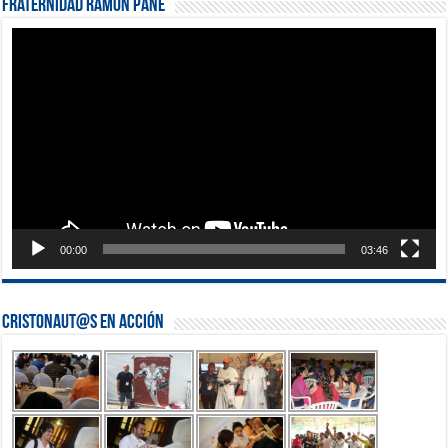
Fraternidad Ramón Pané
Reproductor
de
vídeo
00:00
03:46
Cristonaut@s en Acción