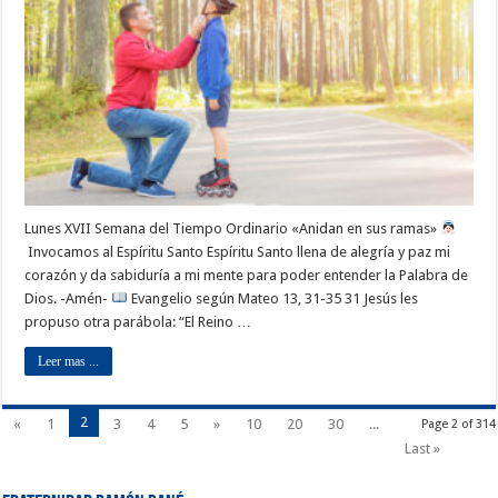
Lunes XVII Semana del Tiempo Ordinario «Anidan en sus ramas»
Invocamos al Espíritu Santo Espíritu Santo llena de alegría y paz mi
corazón y da sabiduría a mi mente para poder entender la Palabra de
Dios. -Amén-
Evangelio según Mateo 13, 31-35 31 Jesús les
propuso otra parábola: “El Reino …
Leer mas ...
2
«
1
3
4
5
»
10
20
30
...
Page 2 of 314
Last »