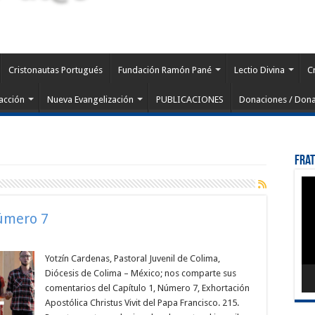
Cristonautas Portugués
Fundación Ramón Pané
Lectio Divina
C
acción
Nueva Evangelización
PUBLICACIONES
Donaciones / Dona
Fra
Rep
de
víd
Número 7
Yotzín Cardenas, Pastoral Juvenil de Colima,
Diócesis de Colima – México; nos comparte sus
comentarios del Capítulo 1, Número 7, Exhortación
Apostólica Christus Vivit del Papa Francisco. 215.