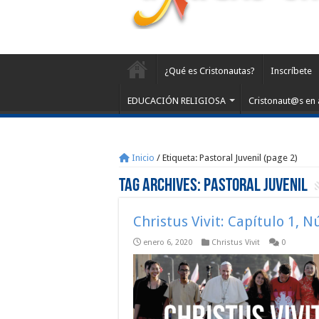
¿Qué es Cristonautas?
Inscríbete
EDUCACIÓN RELIGIOSA
Cristonaut@s en 
Inicio
/
Etiqueta:
Pastoral Juvenil
(page 2)
Tag Archives:
Pastoral Juvenil
Christus Vivit: Capítulo 1, 
enero 6, 2020
Christus Vivit
0