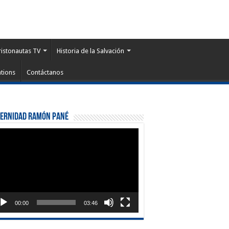
ristonautas TV
Historia de la Salvación
tions
Contáctanos
ternidad Ramón Pané
roductor
eo
00:00
03:46