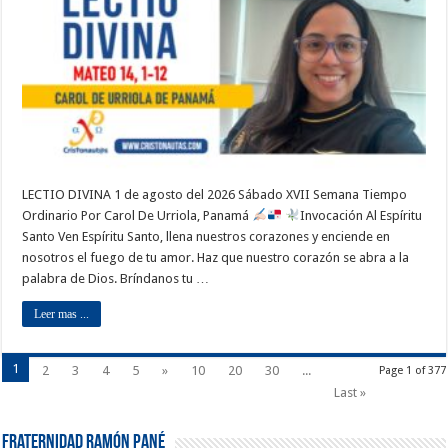
LECTIO DIVINA 1 de agosto del 2026 Sábado XVII Semana Tiempo
Ordinario Por Carol De Urriola, Panamá
Invocación Al Espíritu
Santo Ven Espíritu Santo, llena nuestros corazones y enciende en
nosotros el fuego de tu amor. Haz que nuestro corazón se abra a la
palabra de Dios. Bríndanos tu …
Leer mas ...
1
2
3
4
5
»
10
20
30
...
Page 1 of 377
Last »
Fraternidad Ramón Pané