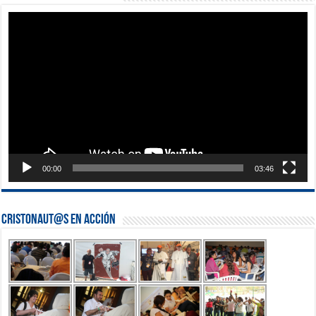
Reproductor
de
vídeo
00:00
03:46
Cristonaut@s en Acción