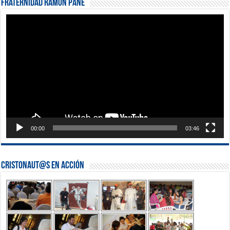
Fraternidad Ramón Pané
Reproductor
de
vídeo
00:00
03:46
Cristonaut@s en Acción