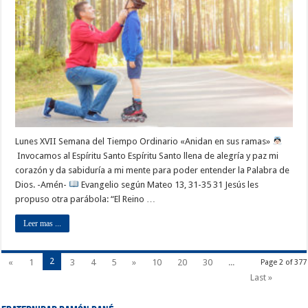
Lunes XVII Semana del Tiempo Ordinario «Anidan en sus ramas»
Invocamos al Espíritu Santo Espíritu Santo llena de alegría y paz mi
corazón y da sabiduría a mi mente para poder entender la Palabra de
Dios. -Amén-
Evangelio según Mateo 13, 31-35 31 Jesús les
propuso otra parábola: “El Reino …
Leer mas ...
2
«
1
3
4
5
»
10
20
30
...
Page 2 of 377
Last »