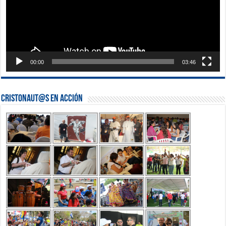
00:00
03:46
Cristonaut@s en Acción