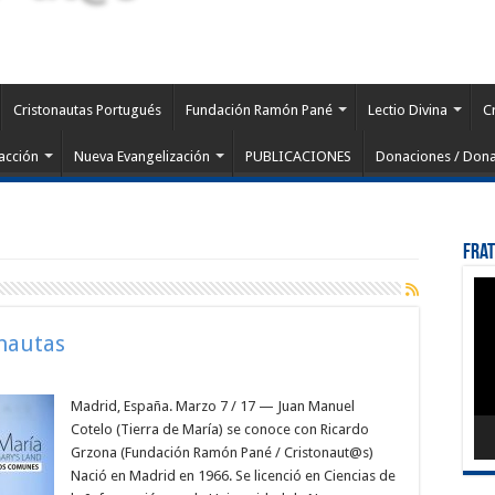
Cristonautas Portugués
Fundación Ramón Pané
Lectio Divina
C
acción
Nueva Evangelización
PUBLICACIONES
Donaciones / Dona
Fra
Rep
de
víd
onautas
Madrid, España. Marzo 7 / 17 — Juan Manuel
Cotelo (Tierra de María) se conoce con Ricardo
Grzona (Fundación Ramón Pané / Cristonaut@s)
Nació en Madrid en 1966. Se licenció en Ciencias de