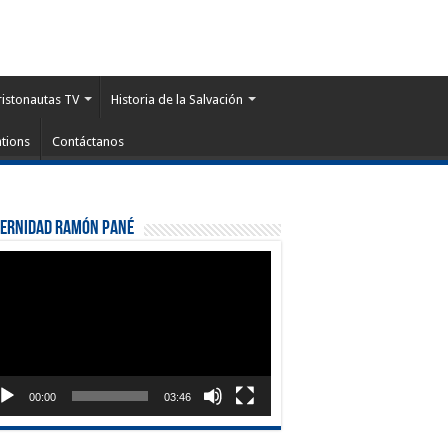
ristonautas TV
Historia de la Salvación
tions
Contáctanos
ternidad Ramón Pané
roductor
eo
00:00
03:46