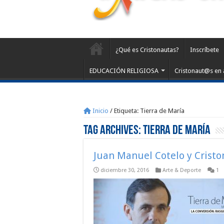
¿Qué es Cristonautas?
Inscríbete
EDUCACIÓN RELIGIOSA
Cristonaut@s en 
Inicio
/
Etiqueta:
Tierra de María
Tag Archives:
Tierra de María
Juan Manuel Cotelo y Crist
diciembre 30, 2016
Arte & Deporte
1