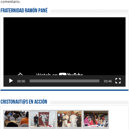
comentario.
Fraternidad Ramón Pané
Reproductor
de
vídeo
00:00
03:46
Cristonaut@s en Acción