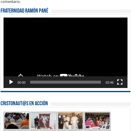
comentario.
Fraternidad Ramón Pané
Reproductor
de
vídeo
00:00
03:46
Cristonaut@s en Acción