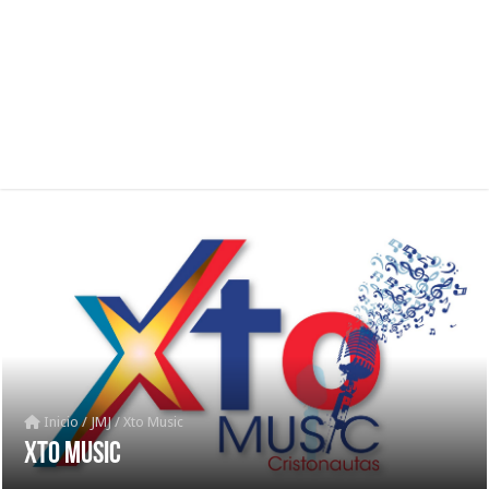
Inicio
/
JMJ
/
Xto Music
Xto Music