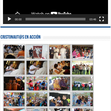
00:00
03:46
Cristonaut@s en Acción