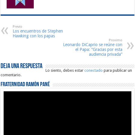
Previo
Los encuentros de Stephen
Hawking con los papas
Proximo
Leonardo DiCaprio se reúne con
el Papa: “Gracias por esta
audiencia privada”
Deja una respuesta
Lo siento, debes estar
conectado
para publicar un
comentario.
Fraternidad Ramón Pané
Reproductor
de
vídeo