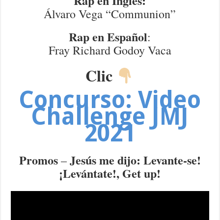
Rap en Inglés:
Álvaro Vega “Communion”
Rap en Español
:
Fray Richard Godoy Vaca
Clic
Concurso:
Video
Challenge JMJ
2021
Promos
Jesús me dijo: Levante-se!
–
¡Levántate!, Get up!