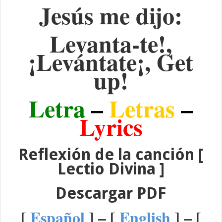
Jesús me dijo:
Levanta-te!,
¡Levántate¡, Get
up!
Letra
–
Letras
–
Lyrics
Reflexión de la canción
[
Lectio Divina ]
Descargar PDF
[
Español
] – [
English
] – [