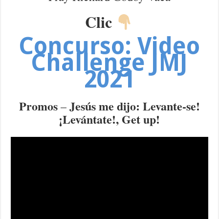
Clic
Concurso:
Video
Challenge JMJ
2021
Promos
Jesús me dijo: Levante-se!
–
¡Levántate!, Get up!