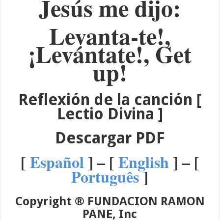
Jesús me dijo:
Levanta-te!,
¡Levántate!, Get
up!
Reflexión de la canción
[
Lectio Divina ]
Descargar PDF
[
Español
] – [
English
] – [
Português
]
Copyright ® FUNDACION RAMON
PANE, Inc