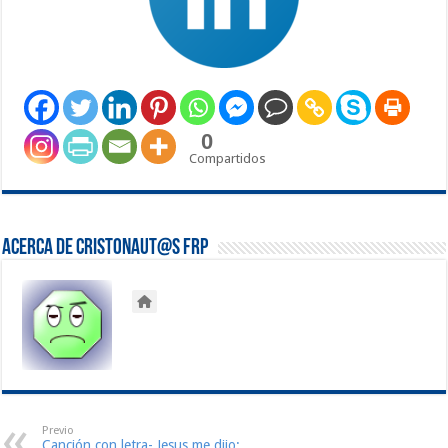
0
Compartidos
Acerca de Cristonaut@s FRP
Previo
Canción con letra- Jesus me dijo: