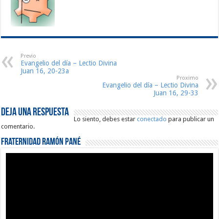
Previo
Evangelio del día – Lectio Divina
Juan 16, 20-23a
Proximo
Evangelio del día – Lectio Divina
Juan 16, 29-33
Deja una respuesta
Lo siento, debes estar
conectado
para publicar un
comentario.
Fraternidad Ramón Pané
Reproductor
de
vídeo