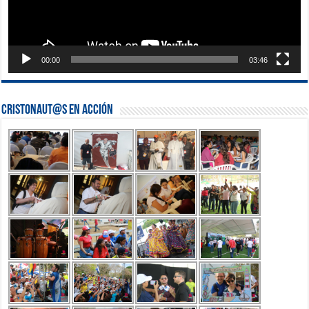
00:00
03:46
Cristonaut@s en Acción