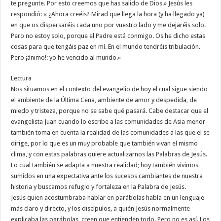
te pregunte. Por esto creemos que has salido de Dios.» Jesús les
respondió: « ¿Ahora creéis? Mirad que llega la hora (y ha llegado ya)
en que os dispersaréis cada uno por vuestro lado y me dejaréis solo.
Pero no estoy solo, porque el Padre está conmigo. Os he dicho estas
cosas para que tengáis paz en mí. En el mundo tendréis tribulación.
Pero ¡ánimo!: yo he vencido al mundo.»
Lectura
Nos situamos en el contexto del evangelio de hoy el cual sigue siendo
el ambiente de la Última Cena, ambiente de amor y despedida, de
miedo y tristeza, porque no se sabe qué pasará. Cabe destacar que el
evangelista Juan cuando lo escribe a las comunidades de Asia menor
también toma en cuenta la realidad de las comunidades a las que el se
dirige, por lo que es un muy probable que también vivan el mismo
clima, y con estas palabras quiere actualizarnos las Palabras de Jesús.
Lo cual también se adapta a nuestra realidad; hoy también vivimos
sumidos en una expectativa ante los sucesos cambiantes de nuestra
historia y buscamos refugio y fortaleza en la Palabra de Jesús.
Jesús quien acostumbraba hablar en parábolas habla en un lenguaje
más claro y directo, y los discípulos, a quién Jesús normalmente
explicaba las parábolas, creen que entienden todo. Pero no es así. Los