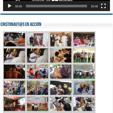
00:00
03:46
Cristonaut@s en Acción