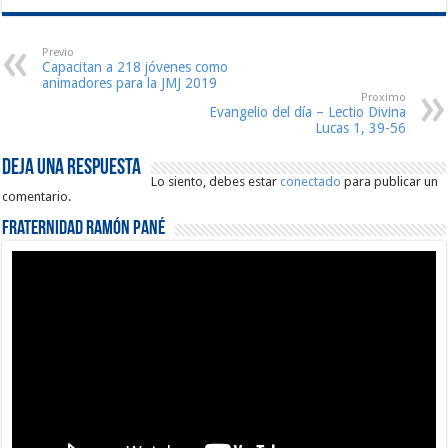
Previo
Capacitan a 218 jóvenes como
animadores para la JMJ 2019
Proximo
Evangelio del día – Lectio Divina
Lucas 1, 39-56
Deja una respuesta
Lo siento, debes estar
conectado
para publicar un
comentario.
Fraternidad Ramón Pané
Reproductor
de
vídeo