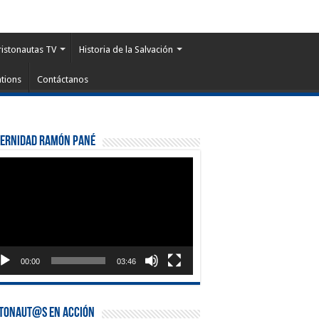
ristonautas TV
Historia de la Salvación
tions
Contáctanos
ternidad Ramón Pané
roductor
eo
00:00
03:46
stonaut@s en Acción