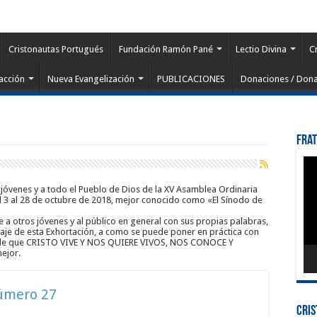
Cristonautas Portugués
Fundación Ramón Pané
Lectio Divina
C
acción
Nueva Evangelización
PUBLICACIONES
Donaciones / Dona
Fra
Rep
de
víd
os jóvenes y a todo el Pueblo de Dios de la XV Asamblea Ordinaria
l 3 al 28 de octubre de 2018, mejor conocido como «El Sínodo de
le a otros jóvenes y al público en general con sus propias palabras,
saje de esta Exhortación, a como se puede poner en práctica con
o de que CRISTO VIVE Y NOS QUIERE VIVOS, NOS CONOCE Y
ejor.
Número 27
Cri