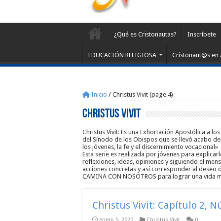
¿Qué es Cristonautas?
Inscríbete
EDUCACIÓN RELIGIOSA
Cristonaut@s en 
Inicio
/
Christus Vivit (page 4)
Christus Vivit
Christus Vivit: Es una Exhortación Apostólica a l
del Sínodo de los Obispos que se llevó acabo de
los jóvenes, la fe y el discernimiento vocacional»
Esta serie es realizada por jóvenes para explicar
reflexiones, ideas, opiniones y siguiendo el men
acciones concretas y así corresponder al dese
CAMINA CON NOSOTROS para lograr una vida m
Christus Vivit: Capítulo 2, 
enero 5, 2020
Christus Vivit
0