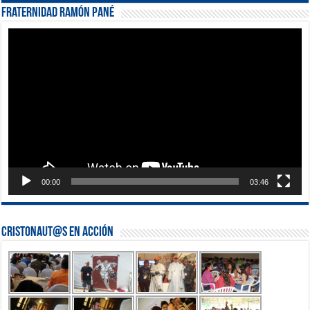
Fraternidad Ramón Pané
Reproductor
de
vídeo
00:00
03:46
Cristonaut@s en Acción