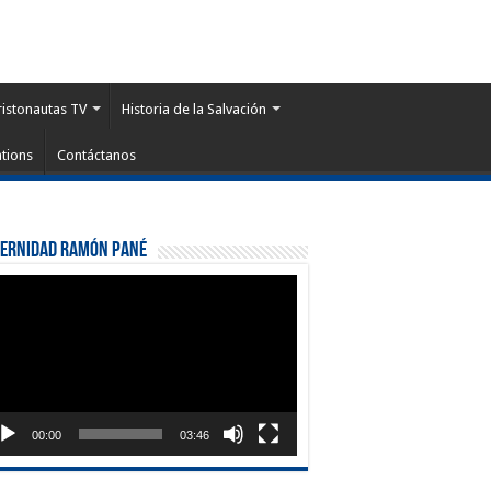
ristonautas TV
Historia de la Salvación
tions
Contáctanos
ternidad Ramón Pané
roductor
eo
00:00
03:46