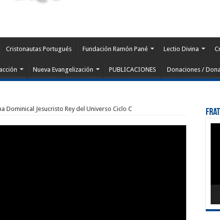
Cristonautas Portugués
Fundación Ramón Pané
Lectio Divina
C
acción
Nueva Evangelización
PUBLICACIONES
Donaciones / Dona
na Dominical Jesucristo Rey del Universo Ciclo C
Fra
Rep
de
víd