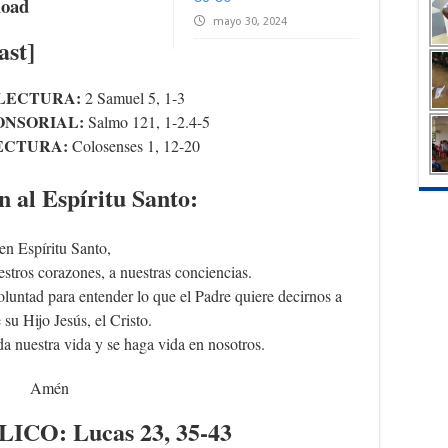
load
mayo 30, 2024
ast]
LECTURA:
2 Samuel 5, 1-3
ONSORIAL:
Salmo 121, 1-2.4-5
ECTURA:
Colosenses 1, 12-20
n al Espíritu Santo:
en Espíritu Santo,
estros corazones, a nuestras conciencias.
oluntad para entender lo que el Padre quiere decirnos a
 su Hijo Jesús, el Cristo.
da nuestra vida y se haga vida en nosotros.
Amén
BLICO
: Lucas 23, 35-43