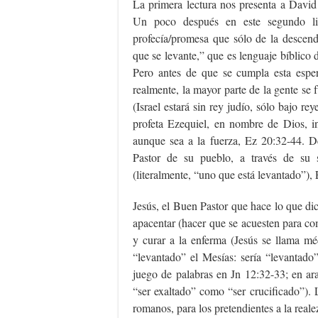
La primera lectura nos presenta a David
Un poco después en este segundo li
profecía/promesa que sólo de la descend
que se levante,” que es lenguaje bíblico d
Pero antes de que se cumpla esta espe
realmente, la mayor parte de la gente se 
(Israel estará sin rey judío, sólo bajo re
profeta Ezequiel, en nombre de Dios, i
aunque sea a la fuerza, Ez 20:32-44. 
Pastor de su pueblo, a través de su s
(literalmente, “uno que está levantado”),
Jesús, el Buen Pastor que hace lo que di
apacentar (hacer que se acuesten para co
y curar a la enferma (Jesús se llama m
“levantado” el Mesías: sería “levantado”
juego de palabras en Jn 12:32-33; en ara
“ser exaltado” como “ser crucificado”). 
romanos, para los pretendientes a la real