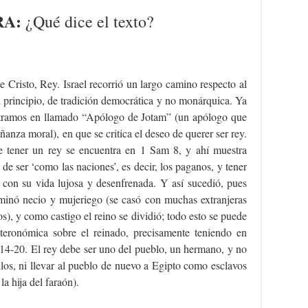
RA:
¿Qué dice el texto?
 de Cristo, Rey. Israel recorrió un largo camino respecto al
l principio, de tradición democrática y no monárquica. Ya
ontramos en llamado “Apólogo de Jotam” (un apólogo que
anza moral), en que se critica el deseo de querer ser rey.
de tener un rey se encuentra en 1 Sam 8, y ahí muestra
de ser ‘como las naciones’, es decir, los paganos, y tener
á con su vida lujosa y desenfrenada. Y así sucedió, pues
inó necio y mujeriego (se casó con muchas extranjeras
), y como castigo el reino se dividió; todo esto se puede
teronómica sobre el reinado, precisamente teniendo en
14-20. El rey debe ser uno del pueblo, un hermano, y no
los, ni llevar al pueblo de nuevo a Egipto como esclavos
a hija del faraón).