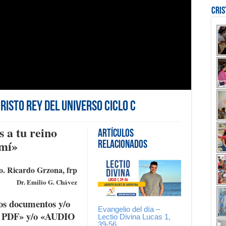
Cri
risto Rey del Universo Ciclo C
s a tu reino
Artículos
 mí
»
Relacionados
. Ricardo Grzona, frp
Dr. Emilio G. Chávez
os documentos y/o
Evangelio del día –
K PDF» y/o «AUDIO
Lectio Divina Lucas 1,
39-56