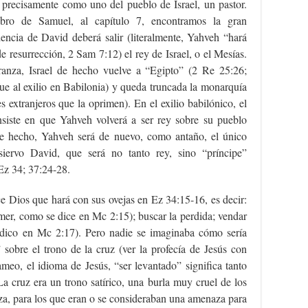
 precisamente como uno del pueblo de Israel, un pastor.
bro de Samuel, al capítulo 7, encontramos la gran
encia de David deberá salir (literalmente, Yahveh “hará
e resurrección, 2 Sam 7:12) el rey de Israel, o el Mesías.
ranza, Israel de hecho vuelve a “Egipto” (2 Re 25:26;
fue al exilio en Babilonia) y queda truncada la monarquía
yes extranjeros que la oprimen). En el exilio babilónico, el
nsiste en que Yahveh volverá a ser rey sobre su pueblo
De hecho, Yahveh será de nuevo, como antaño, el único
iervo David, que será no tanto rey, sino “príncipe”
 Ez 34; 37:24-28.
ce Dios que hará con sus ovejas en Ez 34:15-16, es decir:
mer, como se dice en Mc 2:15); buscar la perdida; vendar
édico en Mc 2:17). Pero nadie se imaginaba cómo sería
 sobre el trono de la cruz (ver la profecía de Jesús con
meo, el idioma de Jesús, “ser levantado” significa tanto
La cruz era un trono satírico, una burla muy cruel de los
eza, para los que eran o se consideraban una amenaza para