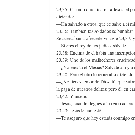
23,35: Cuando crucificaron a Jesús, el pu
diciendo:
—Ha salvado a otros, que se salve a sí mis
23,36: También los soldados se burlaban 
Se acercaban a ofrecerle vinagre 23,37: y
—Si eres el rey de los judíos, sálvate.
23,38: Encima de él había una inscripción 
23,39: Uno de los malhechores crucificad
—¿No eres tú el Mesías? Sálvate a ti y a 
23,40: Pero el otro lo reprendió diciendo:
—¿No tienes temor de Dios, tú, que sufre
la paga de nuestros delitos; pero él, en 
23,42: Y añadió:
—Jesús, cuando llegues a tu reino acuérd
23,43: Jesús le contestó:
—Te aseguro que hoy estarás conmigo en 