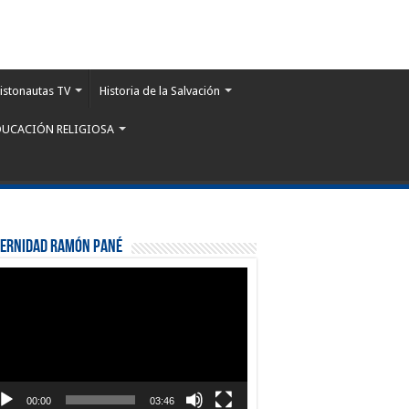
istonautas TV
Historia de la Salvación
DUCACIÓN RELIGIOSA
ternidad Ramón Pané
roductor
eo
00:00
03:46