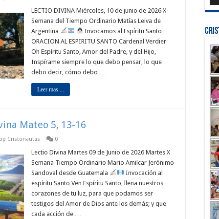
LECTIO DIVINA Miércoles, 10 de junio de 2026 X
Semana del Tiempo Ordinario Matías Leiva de
Cri
Argentina
Invocamos al Espíritu Santo
ORACION AL ESPIRITU SANTO Cardenal Verdier
Oh Espíritu Santo, Amor del Padre, y del Hijo,
Inspírame siempre lo que debo pensar, lo que
debo decir, cómo debo …
Leer mas ...
ivina Mateo 5, 13-16
app Cristonautas
0
Lectio Divina Martes 09 de Junio de 2026 Martes X
Semana Tiempo Ordinario Mario Amilcar Jerónimo
Sandoval desde Guatemala
Invocación al
espíritu Santo Ven Espíritu Santo, llena nuestros
corazones de tu luz, para que podamos ser
testigos del Amor de Dios ante los demás; y que
cada acción de …