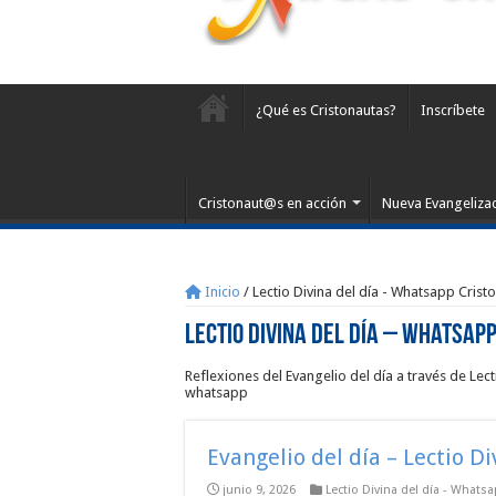
¿Qué es Cristonautas?
Inscríbete
Cristonaut@s en acción
Nueva Evangeliza
Inicio
/
Lectio Divina del día - Whatsapp Crist
Lectio Divina del día – Whatsap
Reflexiones del Evangelio del día a través de Lec
whatsapp
Evangelio del día – Lectio D
junio 9, 2026
Lectio Divina del día - Whats