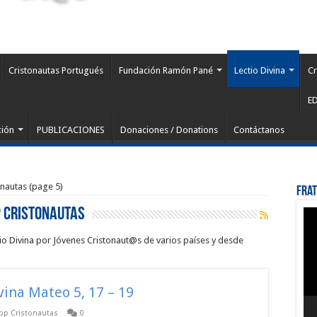
Cristonautas Portugués
Fundación Ramón Pané
Lectio Divina
Cr
E
ción
PUBLICACIONES
Donaciones / Donations
Contáctanos
onautas (page 5)
Fra
p Cristonautas
Rep
de
víd
tio Divina por Jóvenes Cristonaut@s de varios países y desde
ivina Mateo 5, 17 – 19
app Cristonautas
0