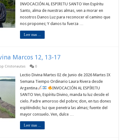
INVOCACIÓN AL ESPIRITU SANTO Ven Espíritu
Santo, alma de nuestras almas, ven a morar en
nosotros Danos Luz para reconocer el camino que
nos propones; Y danos tu fuerza …
Leer mas ...
ivina Marcos 12, 13-17
app Cristonautas
0
Lectio Divina Martes 02 de Junio de 2026 Martes IX
Semana Tiempo Ordinario Laura Rivera desde
Argentina
INVOCACIÓN AL ESPÍRITU
SANTO Ven, Espíritu Divino, manda tu luz desde el
cielo. Padre amoroso del pobre; don, en tus dones
espléndido; luz que penetra las almas; fuente del
mayor consuelo. Ven, dulce …
Leer mas ...