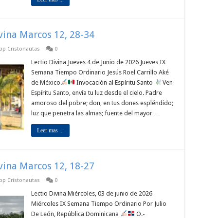
ivina Marcos 12, 28-34
app Cristonautas
0
Lectio Divina Jueves 4 de Junio de 2026 Jueves IX
Semana Tiempo Ordinario Jesús Roel Carrillo Aké
de México
Invocación al Espíritu Santo
Ven
Espíritu Santo, envía tu luz desde el cielo. Padre
amoroso del pobre; don, en tus dones espléndido;
luz que penetra las almas; fuente del mayor …
Leer mas ...
ivina Marcos 12, 18-27
app Cristonautas
0
Lectio Divina Miércoles, 03 de junio de 2026
Miércoles IX Semana Tiempo Ordinario Por Julio
De León, República Dominicana
O.-