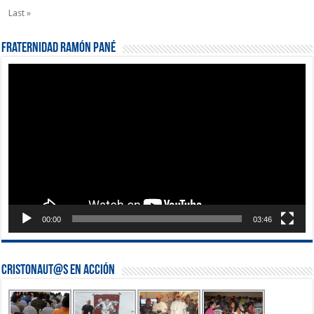
Last »
Fraternidad Ramón Pané
Reproductor
de
vídeo
00:00
03:46
Cristonaut@s en Acción