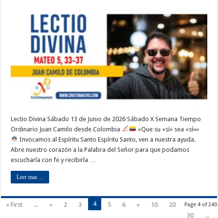
Lectio Divina Sábado 13 de Junio de 2026 Sábado X Semana Tiempo
Ordinario Juan Camilo desde Colombia
«Que su «sí» sea «sí»»
Invocamos al Espíritu Santo Espíritu Santo, ven a nuestra ayuda.
Abre nuestro corazón a la Palabra del Señor para que podamos
escucharla con fe y recibirla …
Leer mas ...
4
« First
...
«
2
3
5
6
»
10
20
Page 4 of 240
30
...