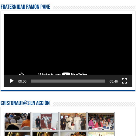
Fraternidad Ramón Pané
Reproductor
de
vídeo
00:00
03:46
Cristonaut@s en Acción