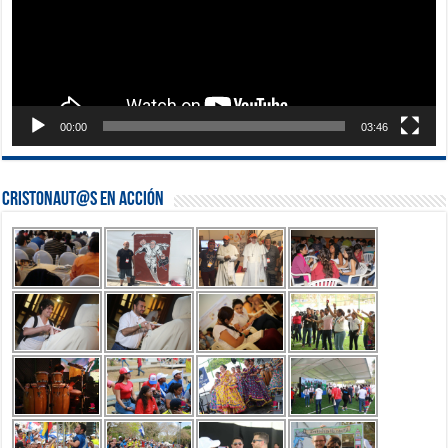
00:00
03:46
Cristonaut@s en Acción