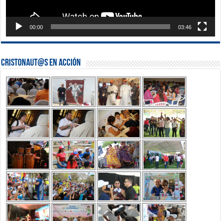
00:00
03:46
Cristonaut@s en Acción