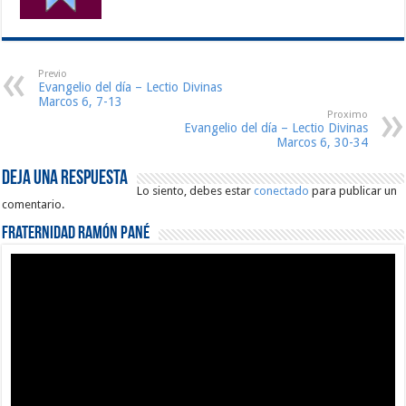
Previo
Evangelio del día – Lectio Divinas
Marcos 6, 7-13
Proximo
Evangelio del día – Lectio Divinas
Marcos 6, 30-34
Deja una respuesta
Lo siento, debes estar
conectado
para publicar un
comentario.
Fraternidad Ramón Pané
Reproductor
de
vídeo