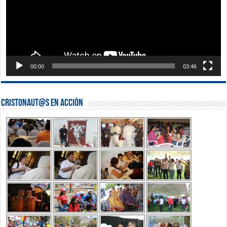
00:00
03:46
Cristonaut@s en Acción