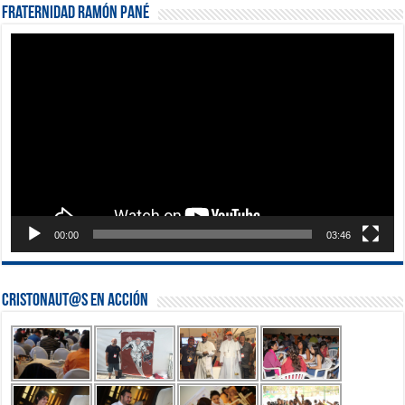
Fraternidad Ramón Pané
Reproductor
de
vídeo
00:00
03:46
Cristonaut@s en Acción