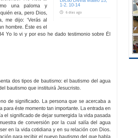
Lectio Divina Mateo 15,
1-2. 10-14
como una paloma y
quién era, pero Dios,
6 días ago
, me dijo: ‘Verás al
un hombre. Éste es el
 34 Yo lo vi y por eso he dado testimonio sobre Él
senta dos tipos de bautismo: el bautismo del agua
el bautismo que instituirá Jesucristo.
leno de significado. La persona que se acercaba a
a para éste momento tan importante. La entrada en
ía el significado de dejar sumergida la vida pasada
muestra de conversión por la cual salía del agua
er en la vida cotidiana y en su relación con Dios.
ación para recibir el nuevo bautismo del que habla