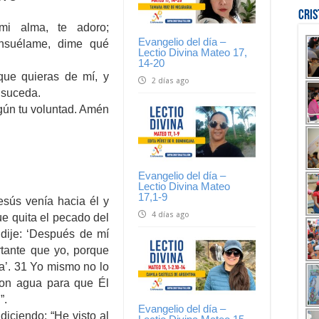
Cri
mi alma, te adoro;
Evangelio del día –
consuélame, dime qué
Lectio Divina Mateo 17,
14-20
ue quieras de mí, y
2 días ago
 suceda.
gún tu voluntad. Amén
Evangelio del día –
Lectio Divina Mateo
17,1-9
esús venía hacia él y
4 días ago
ue quita el pecado del
dije: ‘Después de mí
tante que yo, porque
ía’. 31 Yo mismo no lo
con agua para que Él
”.
Evangelio del día –
diciendo: “He visto al