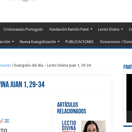
Cristonautas Portugués
Fundación Ramón Pané
Lectio Divina
C
acción
Nueva Evangelización
PUBLICACIONES
Donaciones / Dona
onautas
/
Evangelio del día – Lectio Divina Juan 1, 29-34
Fra
Rep
de
vina Juan 1, 29-34
víd
Artículos
Relacionados
NTO