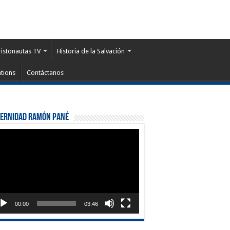
ristonautas TV
Historia de la Salvación
tions
Contáctanos
ternidad Ramón Pané
roductor
eo
00:00
03:46