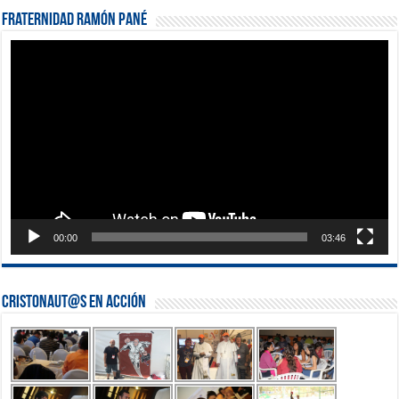
Fraternidad Ramón Pané
Reproductor
de
vídeo
00:00
03:46
Cristonaut@s en Acción