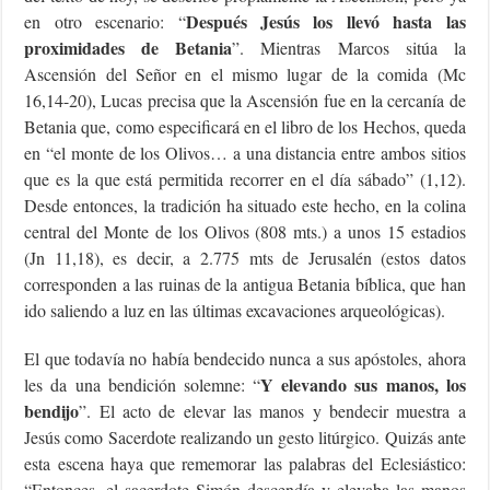
Después Jesús los llevó hasta las
en otro escenario: “
proximidades de Betania
”. Mientras Marcos sitúa la
Ascensión del Señor en el mismo lugar de la comida (Mc
16,14-20), Lucas precisa que la Ascensión fue en la cercanía de
Betania que, como especificará en el libro de los Hechos, queda
en “el monte de los Olivos… a una distancia entre ambos sitios
que es la que está permitida recorrer en el día sábado” (1,12).
Desde entonces, la tradición ha situado este hecho, en la colina
central del Monte de los Olivos (808 mts.) a unos 15 estadios
(Jn 11,18), es decir, a 2.775 mts de Jerusalén (estos datos
corresponden a las ruinas de la antigua Betania bíblica, que han
ido saliendo a luz en las últimas excavaciones arqueológicas).
El que todavía no había bendecido nunca a sus apóstoles, ahora
Y elevando sus manos, los
les da una bendición solemne: “
bendijo
”. El acto de elevar las manos y bendecir muestra a
Jesús como Sacerdote realizando un gesto litúrgico. Quizás ante
esta escena haya que rememorar las palabras del Eclesiástico:
“Entonces, el sacerdote Simón descendía y elevaba las manos