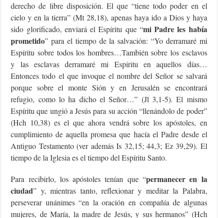
derecho de libre disposición. El que “tiene todo poder en el
cielo y en la tierra” (Mt 28,18), apenas haya ido a Dios y haya
mi Padre les había
sido glorificado, enviará el Espíritu que “
prometido
” para el tiempo de la salvación: “Yo derramaré mi
Espíritu sobre todos los hombres…También sobre los esclavos
y las esclavas derramaré mi Espíritu en aquellos días…
Entonces todo el que invoque el nombre del Señor se salvará
porque sobre el monte Sión y en Jerusalén se encontrará
refugio, como lo ha dicho el Señor…” (Jl 3,1-5). El mismo
Espíritu que ungió a Jesús para su acción “llenándolo de poder”
(Hch 10,38) es el que ahora vendrá sobre los apóstoles, en
cumplimiento de aquella promesa que hacía el Padre desde el
Antiguo Testamento (ver además Is 32,15; 44,3; Ez 39,29). El
tiempo de la Iglesia es el tiempo del Espíritu Santo.
permanecer en la
Para recibirlo, los apóstoles tenían que “
ciudad
” y, mientras tanto, reflexionar y meditar la Palabra,
perseverar unánimes “en la oración en compañía de algunas
mujeres, de María, la madre de Jesús, y sus hermanos” (Hch