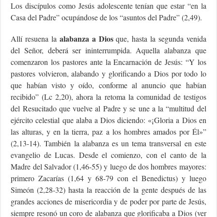
Los discípulos como Jesús adolescente tenían que estar “en la
Casa del Padre” ocupándose de los “asuntos del Padre” (2,49).
alabanza a Dios
Allí resuena la
que, hasta la segunda venida
del Señor, deberá ser ininterrumpida. Aquella alabanza que
comenzaron los pastores ante la Encarnación de Jesús: “Y los
pastores volvieron, alabando y glorificando a Dios por todo lo
que habían visto y oído, conforme al anuncio que habían
recibido” (Lc 2,20), ahora la retoma la comunidad de testigos
del Resucitado que vuelve al Padre y se une a la “multitud del
ejército celestial que alaba a Dios diciendo: «¡Gloria a Dios en
las alturas, y en la tierra, paz a los hombres amados por Él»”
(2,13-14). También la alabanza es un tema transversal en este
evangelio de Lucas. Desde el comienzo, con el canto de la
Madre del Salvador (1,46-55) y luego de dos hombres mayores:
primero Zacarías (1,64 y 68-79 con el Benedictus) y luego
Simeón (2,28-32) hasta la reacción de la gente después de las
grandes acciones de misericordia y de poder por parte de Jesús,
siempre resonó un coro de alabanza que glorificaba a Dios (ver