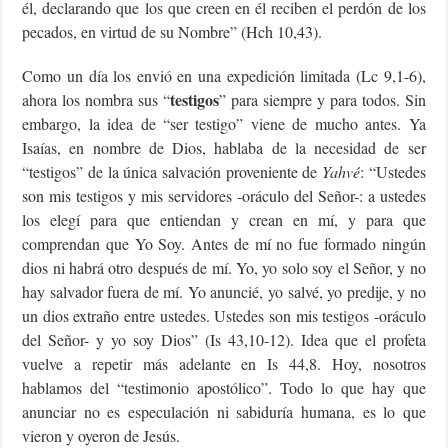
él, declarando que los que creen en él reciben el perdón de los
pecados, en virtud de su Nombre” (Hch 10,43).
Como un día los envió en una expedición limitada (Lc 9,1-6),
testigos
ahora los nombra sus “
” para siempre y para todos. Sin
embargo, la idea de “ser testigo” viene de mucho antes. Ya
Isaías, en nombre de Dios, hablaba de la necesidad de ser
“testigos” de la única salvación proveniente de
Yahvé
: “Ustedes
son mis testigos y mis servidores -oráculo del Señor-: a ustedes
los elegí para que entiendan y crean en mí, y para que
comprendan que Yo Soy. Antes de mí no fue formado ningún
dios ni habrá otro después de mí. Yo, yo solo soy el Señor, y no
hay salvador fuera de mí. Yo anuncié, yo salvé, yo predije, y no
un dios extraño entre ustedes. Ustedes son mis testigos -oráculo
del Señor- y yo soy Dios” (Is 43,10-12). Idea que el profeta
vuelve a repetir más adelante en Is 44,8. Hoy, nosotros
hablamos del “testimonio apostólico”. Todo lo que hay que
anunciar no es especulación ni sabiduría humana, es lo que
vieron y oyeron de Jesús.