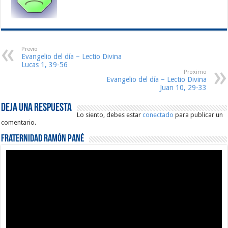
Previo
Evangelio del día – Lectio Divina
Lucas 1, 39-56
Proximo
Evangelio del día – Lectio Divina
Juan 10, 29-33
Deja una respuesta
Lo siento, debes estar
conectado
para publicar un
comentario.
Fraternidad Ramón Pané
Reproductor
de
vídeo