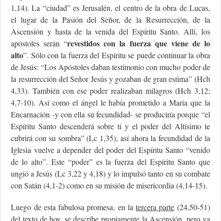
1,14). La “ciudad” es Jerusalén, el centro de la obra de Lucas,
el lugar de la Pasión del Señor, de la Resurrección, de la
Ascensión y hasta de la venida del Espíritu Santo. Allí, los
revestidos con la fuerza que viene de lo
apóstoles serán “
alto
”. Sólo con la fuerza del Espíritu se puede continuar la obra
de Jesús: “Los Apóstoles daban testimonio con mucho poder de
la resurrección del Señor Jesús y gozaban de gran estima” (Hch
4,33). También con ese poder realizaban milagros (Hch 3,12;
4,7-10). Así como el ángel le había prometido a María que la
Encarnación -y con ella su fecundidad- se produciría porque “el
Espíritu Santo descenderá sobre ti y el poder del Altísimo te
cubrirá con su sombra” (Lc 1,35), así ahora la fecundidad de la
Iglesia vuelve a depender del poder del Espíritu Santo “venido
de lo alto”. Este “poder” es la fuerza del Espíritu Santo que
ungió a Jesús (Lc 3,22 y 4,18) y lo impulsó tanto en su combate
con Satán (4,1-2) como en su misión de misericordia (4,14-15).
Luego de esta fabulosa promesa, en la
tercera parte
(24,50-51)
del texto de hoy, se describe propiamente la Ascensión, pero ya