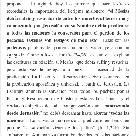
propone la Liturgia de hoy. Lo primero que hace Jesús es
el Mesías
recordarles la importancia del kerigma misionero: “
debía sufrir y resucitar de entre los muertos al tercer día y
comenzando por Jerusalén, en su Nombre debía predicarse
a todas las naciones la conversión para el perdón de los
pecados.
Ustedes son testigos de todo esto
”. Estas son las
poderosas palabras del primer anuncio salvador, pero con un
agregado. Como a los de Emaús (24,26) les vuelve a explicar
las escrituras en relación al Mesías -que debía sufrir y resucitar-
pero esta vez le agrega una pieza: la necesidad de la
predicación. La Pasión y la Resurrección debe desembocar en
la predicación apostólica y universal, a partir de Jerusalén. La
Escritura anuncia la salvación para todos los pueblos por la
Pasión y Resurrección de Cristo y esta es la sustancia y el
comenzando
verdadero objetivo de toda evangelización que “
desde Jerusalén
todas las
” no debía descansar hasta abarcar “
naciones
”. La salvación comienza a predicarse en Jerusalén
porque “la salvación viene de los judíos” (Jn 4,22b). Sin
embargo, en Abraham ya fueron bendecidas todas las naciones: