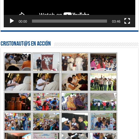
00:00
03:46
Cristonaut@s en Acción