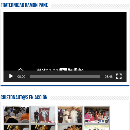
Fraternidad Ramón Pané
Reproductor
de
vídeo
00:00
03:46
Cristonaut@s en Acción