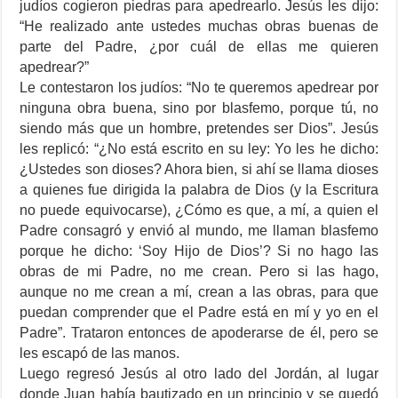
judíos cogieron piedras para apedrearlo. Jesús les dijo:
“He realizado ante ustedes muchas obras buenas de
parte del Padre, ¿por cuál de ellas me quieren
apedrear?”
Le contestaron los judíos: “No te queremos apedrear por
ninguna obra buena, sino por blasfemo, porque tú, no
siendo más que un hombre, pretendes ser Dios”. Jesús
les replicó: “¿No está escrito en su ley: Yo les he dicho:
¿Ustedes son dioses? Ahora bien, si ahí se llama dioses
a quienes fue dirigida la palabra de Dios (y la Escritura
no puede equivocarse), ¿Cómo es que, a mí, a quien el
Padre consagró y envió al mundo, me llaman blasfemo
porque he dicho: ‘Soy Hijo de Dios’? Si no hago las
obras de mi Padre, no me crean. Pero si las hago,
aunque no me crean a mí, crean a las obras, para que
puedan comprender que el Padre está en mí y yo en el
Padre”. Trataron entonces de apoderarse de él, pero se
les escapó de las manos.
Luego regresó Jesús al otro lado del Jordán, al lugar
donde Juan había bautizado en un principio y se quedó