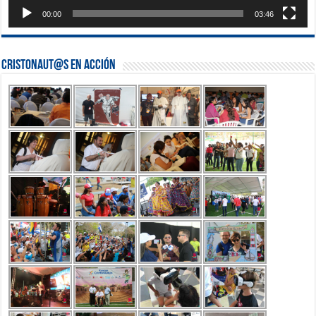
00:00
03:46
Cristonaut@s en Acción