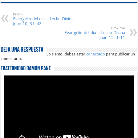
Previo
Evangelio del día – Lectio Divina
Juan 10, 31-42
Proximo
Evangelio del día – Lectio Divina
Juan 12, 1-11
Deja una respuesta
Lo siento, debes estar
conectado
para publicar un
comentario.
Fraternidad Ramón Pané
Reproductor
de
vídeo