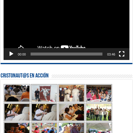
00:00
03:46
Cristonaut@s en Acción