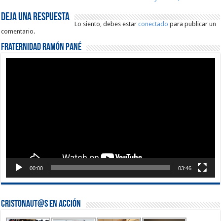
Deja una respuesta
Lo siento, debes estar
conectado
para publicar un
comentario.
Fraternidad Ramón Pané
Reproductor
de
vídeo
00:00
03:46
Cristonaut@s en Acción