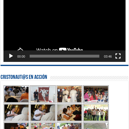
vídeo
00:00
03:46
Cristonaut@s en Acción