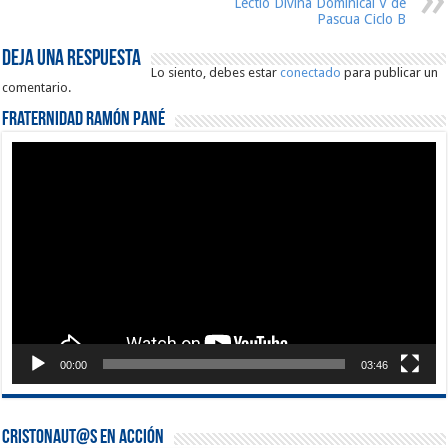
Lectio Divina Dominical V de
Pascua Ciclo B
Deja una respuesta
Lo siento, debes estar
conectado
para publicar un
comentario.
Fraternidad Ramón Pané
Reproductor
de
vídeo
00:00
03:46
Cristonaut@s en Acción