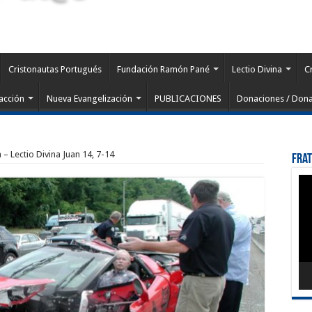
Cristonautas Portugués
Fundación Ramón Pané
Lectio Divina
C
acción
Nueva Evangelización
PUBLICACIONES
Donaciones / Dona
 – Lectio Divina Juan 14, 7-14
Fra
Rep
de
víd