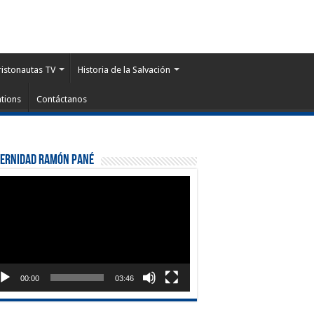
ristonautas TV
Historia de la Salvación
tions
Contáctanos
ternidad Ramón Pané
roductor
eo
00:00
03:46