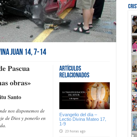
Cri
vina Juan 14, 7-14
de Pascua
Artículos
Relacionados
mas obras»
itu Santo
onde nos disponemos de
Evangelio del día –
je de Dios y ponerlo en
Lectio Divina Mateo 17,
1-9
ida.
23 horas ago