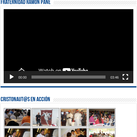
Fraternidad Ramón Pané
Reproductor
de
vídeo
00:00
03:46
Cristonaut@s en Acción