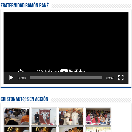
Fraternidad Ramón Pané
Reproductor
de
vídeo
00:00
03:46
Cristonaut@s en Acción