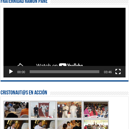
Fraternidad Ramón Pané
Reproductor
de
vídeo
00:00
03:46
Cristonaut@s en Acción