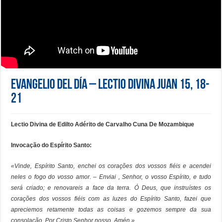
Evangelio del día – Lectio Divina Juan 15, 18-
21
Lectio Divina de Edilto Adérito de Carvalho Cuna De Mozambique
Invocação do Espírito Santo:
«Vinde, Espírito Santo, enchei os corações dos vossos fiéis e acendei
neles o fogo do vosso amor. – Enviai , Senhor, o vosso Espírito, e tudo
será criado; e renovareis a face da terra. Ó Deus, que instruístes os
corações dos vossos fiéis com as luzes do Espírito Santo, fazei que
apreciemos retamente todas as coisas e gozemos sempre da sua
consolação. Por Cristo Senhor nosso. Amén.»